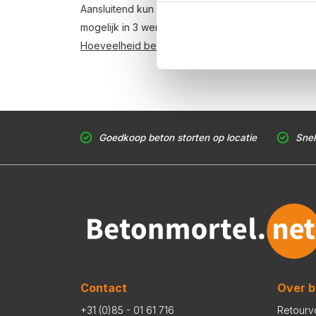
Aansluitend kun je middels de bestellink in de offe
mogelijk in 3 werkdagen. Weet je niet hoeveel ku
Hoeveelheid berekenen
.
Goedkoop beton storten op locatie
Snel
Contact
Over b
+31 (0)85 - 01 61 716
Retourv