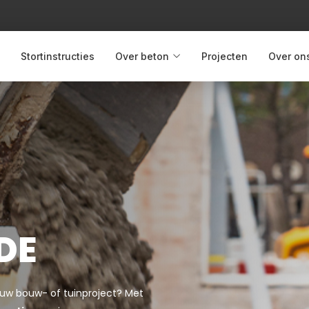
Stortinstructies
Over beton
Projecten
Over on
DE
jouw bouw- of tuinproject? Met