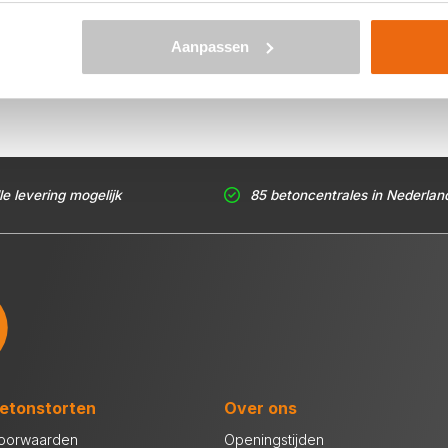
rtemail je beton bestellen. Levering in 's-Gravenzande is al
ub betonspecie je nodig hebt? Zie voor de berekening:
Aanpassen
le levering mogelijk
85 betoncentrales in Nederlan
etonstorten
Over ons
oorwaarden
Openingstijden