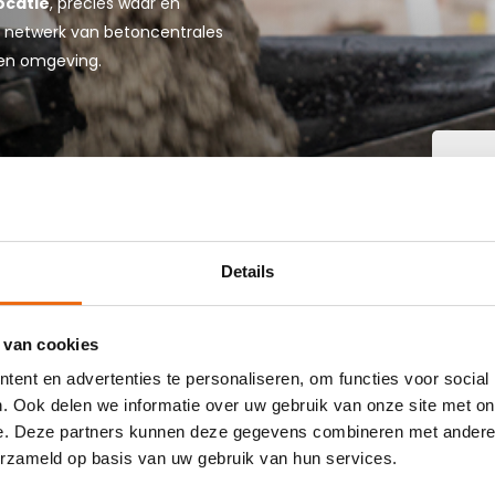
ocatie
, precies waar en
jke netwerk van betoncentrales
 en omgeving.
W
B
Details
IN 'S-GRAVENZANDE
 van cookies
e buurt die goedkoop beton kan storten in 's-Gravenzande?
ent en advertenties te personaliseren, om functies voor social
rgen kant-en-klaar beton in heel Nederland voor een
. Ook delen we informatie over uw gebruik van onze site met on
n is eenvoudig: vraag vrijblijvend een
offerte
aan. Vul je
e. Deze partners kunnen deze gegevens combineren met andere i
on, de optionele keuze voor een betonpomp en je e-
erzameld op basis van uw gebruik van hun services.
en gerichte prijs per e-mail voor 's-Gravenzande.