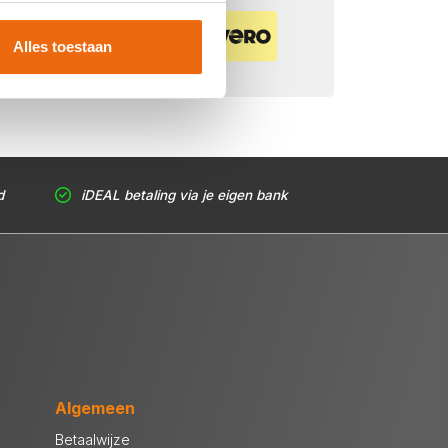
Veilig betalen met:
Alles toestaan
d
iDEAL betaling via je eigen bank
Algemeen
Betaalwijze