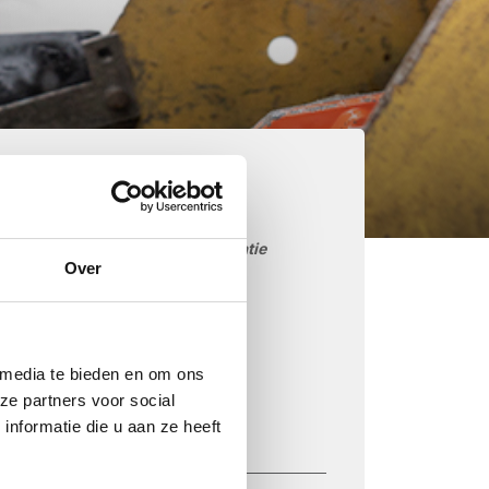
aarom kiezen voor
etonmortel.net
Goedkoop beton storten op locatie
Over
Snelle levering mogelijk
85 betoncentrales in Nederland
iDEAL betaling via je eigen bank
 media te bieden en om ons
Prijs op basis van uw postcode
ze partners voor social
nformatie die u aan ze heeft
Regelmatig nieuwe prijzen