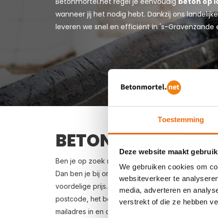
Betonmortel.net regel je eenvoudig
beton op l
wanneer jij het nodig hebt. Dankzij ons landeli
leveren we snel en efficiënt in 's-Gravenzande
Toestemming
BETON BESTELLEN 
Deze website maakt gebruik
Ben je op zoek naar een leverancier bij jou in d
We gebruiken cookies om cont
Dan ben je bij ons aan het juiste adres. Wij bezo
websiteverkeer te analyseren
voordelige prijs. Beton in 's-Gravenzande bestelle
media, adverteren en analys
postcode, het benodigde aantal m3, het type bet
verstrekt of die ze hebben v
mailadres in en ontvang binnen enkele seconden e