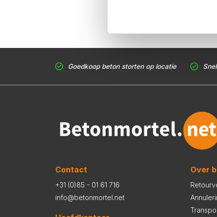
Goedkoop beton storten op locatie
Snel
Contact
Over b
+31 (0)85 - 01 61 716
Retourv
info@betonmortel.net
Annuler
Transpo