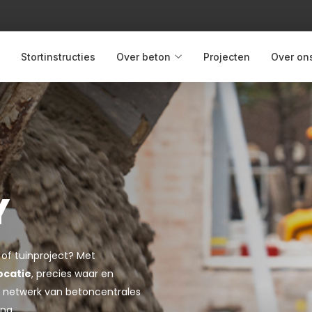
Stortinstructies
Over beton
Projecten
Over on
Y
 of tuinproject? Met
ocatie
, precies waar en
jke netwerk van betoncentrales
ing.