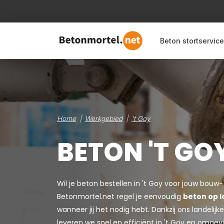
Beton stortservice
Home
Werkgebied
't Goy
BETON 'T GO
Wil je beton bestellen in 't Goy voor jouw bouw-
Betonmortel.net regel je eenvoudig
beton op l
wanneer jij het nodig hebt. Dankzij ons landeli
leveren we snel en efficiënt in 't Goy en omgev