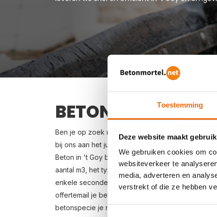
BETON BESTELLEN I
Toestemming
Ben je op zoek naar een leverancier bij jou in de
Deze website maakt gebruik
bij ons aan het juiste adres. Wij bezorgen kant-en
We gebruiken cookies om cont
Beton in 't Goy bestellen is eenvoudig: vraag vrij
websiteverkeer te analyseren
aantal m3, het type beton, de optionele keuze vo
media, adverteren en analys
enkele seconden een gerichte prijs per e-mail voor
verstrekt of die ze hebben v
offertemail je beton bestellen. Levering in 't Goy 
betonspecie je nodig hebt? Zie voor de berekeni