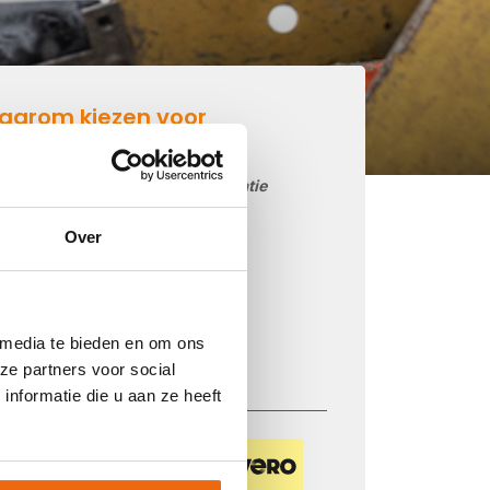
aarom kiezen voor
etonmortel.net
Goedkoop beton storten op locatie
Snelle levering mogelijk
Over
85 betoncentrales in Nederland
iDEAL betaling via je eigen bank
Prijs op basis van uw postcode
 media te bieden en om ons
Regelmatig nieuwe prijzen
ze partners voor social
nformatie die u aan ze heeft
Veilig betalen met: