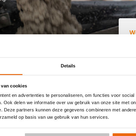
W
B
N 'T GOY
Details
 buurt die goedkoop beton kan storten in 't Goy? Dan ben je
 van cookies
-klaar beton in heel Nederland voor een voordelige prijs.
ent en advertenties te personaliseren, om functies voor social
blijvend een
offerte
aan. Vul je postcode, het benodigde
. Ook delen we informatie over uw gebruik van onze site met on
or een betonpomp en je e-mailadres in en ontvang binnen
e. Deze partners kunnen deze gegevens combineren met andere i
 't Goy. Aansluitend kun je middels de bestellink in de
erzameld op basis van uw gebruik van hun services.
is al mogelijk in 3 werkdagen. Weet je niet hoeveel kuub
ng:
Hoeveelheid berekenen
.